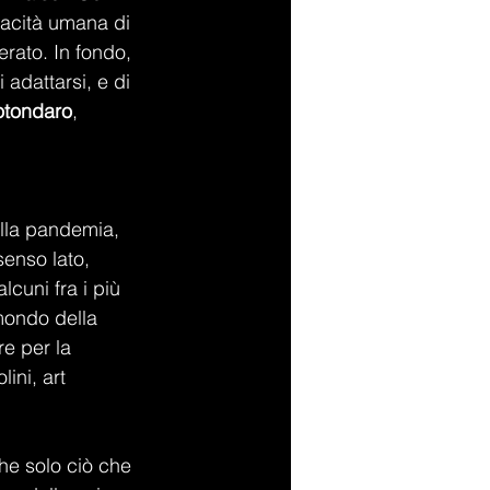
pacità umana di 
rato. In fondo, 
adattarsi, e di 
otondaro
, 
lla pandemia, 
senso lato, 
lcuni fra i più 
 mondo della 
re per la 
ini, art 
he solo ciò che 