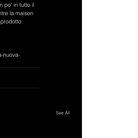
po’ in tutto il 
ntre la maison 
 prodotto 
a-nuova-
See All