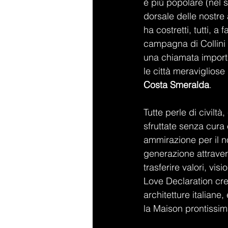
è più popolare (nel s
dorsale delle nostre 
ha costretti, tutti, a
campagna di Collini Mi
una chiamata importan
le città meravigliose 
Costa Smeralda
.
Tutte perle di civilt
sfruttate senza cura
ammirazione per il no
generazione attravers
trasferire valori, vis
Love Declaration cre
architetture italiane
la Maison prontissim