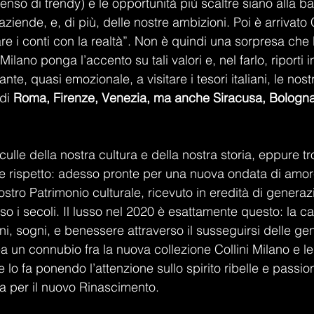
enso di trendy) e le opportunità più scaltre siano alla b
aziende, e, di più, delle nostre ambizioni. Poi è arrivato 
 fare i conti con la realtà”. Non è quindi una sorpresa che
lano ponga l’accento su tali valori e, nel farlo, riporti i
te, quasi emozionale, a visitare i tesori italiani, le nostr
di 
Roma, Firenze, Venezia, ma anche Siracusa, Bologna, 
à, culle della nostra cultura e della nostra storia, eppure 
 e rispetto: adesso pronte per una nuova ondata di amor
stro Patrimonio culturale, ricevuto in eredità di generaz
o i secoli. Il lusso nel 2020 è esattamente questo: la ca
ioni, sogni, e benessere attraverso il susseguirsi delle ge
a un connubio fra la nuova collezione Collini Milano e l
, e lo fa ponendo l’attenzione sullo spirito ribelle e passi
a per il nuovo Rinascimento.