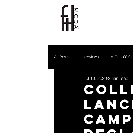
All Posts
Interviews
A Cup Of Qu
Jul 10, 2020
2 min read
Coll
lanc
camp