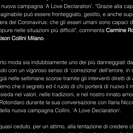
la nuova campagna 'A Love Declaration'. "Grazie alla ca
aginabile può essere fronteggiato, gestito, e anche supe
era del Coronavirus: che gli esseri umani sono capaci di 
pure nelle situazioni più difficili", commenta 
Carmine R
ison Collini Milano
.
rto moda sia indubbiamente uno dei più danneggiati da
ndo con un vigoroso senso di ‘correzione’ dell’errore, in 
ià nelle settimane scorse tramite gli interventi diretti di a
Temo che il segreto ed il ruolo di chi porterà di nuovo il
ieda nei valori, nelle tradizioni, e nel nostro innato amo
Rotondaro durante la sua conversazione con Ilaria Niccol
della nuova campagna Collini, 'A Love Declaration'.
quasi ceduto, per un attimo, alla tentazione di credere c