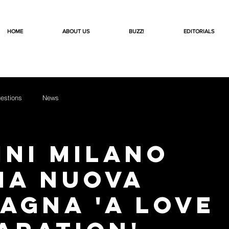
HOME
ABOUT US
BUZZ!
EDITORIALS
estions
News
ini Milano
ia nuova
agna 'A Love