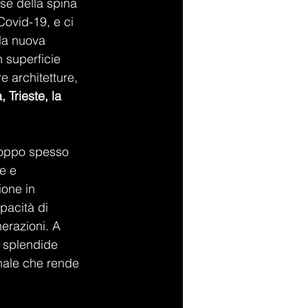
ase della spina 
Covid-19, e ci 
 la nuova 
n superficie 
e architetture, 
Trieste, la 
troppo spesso 
e e 
ione in 
pacità di 
nerazioni. A 
e splendide 
onale che rende 