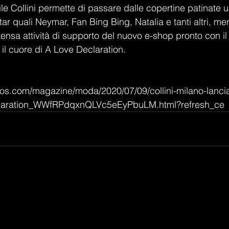
tile Collini permette di passare dalle copertine patinate un 
ar quali Neymar, Fan Bing Bing, Natalia e tanti altri, me
tensa attività di supporto del nuovo e-shop pronto con il
il cuore di A Love Declaration.
os.com/magazine/moda/2020/07/09/collini-milano-lanci
laration_WWfRPdqxnQLVc5eEyPbuLM.html?refresh_ce