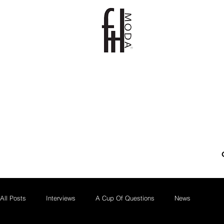
All Posts
Interviews
A Cup Of Questions
News