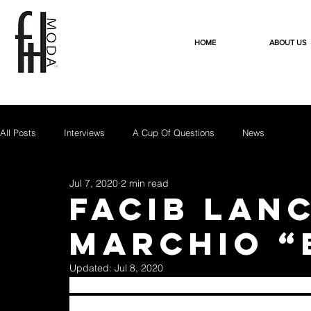
HOME
ABOUT US
All Posts
Interviews
A Cup Of Questions
News
Jul 7, 2020
2 min read
Facib lanc
marchio “
Updated:
Jul 8, 2020
In tempi di coronavirus, c’è anche chi non s
Facib, azienda di Solbiate Olona a cui fa c