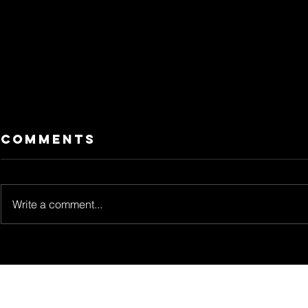
Comments
Write a comment...
Jon
Natal
Kortajarena:
Baruli
una voz de
nuovo
cambio para un
Collin